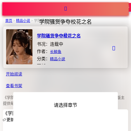
热度336
首页
>
精品小说
>
学院骚货争夺校花之名
学院骚货争夺校花之名
学院骚货争夺校花之名
书况：连载中
作者：
长鲸鱼
分类：
精品小说
更新：2026-07-08 11:15:09
开始阅读
查看书架
《学院骚货争夺校花之名》章节目录清晰，长鲸鱼火热连载中，第二版主
提供每日更新提醒。
请选择章节
《学院骚货争夺校花之名》最新12章节
更新中
【学院骚货争夺校花之名】（1-6）